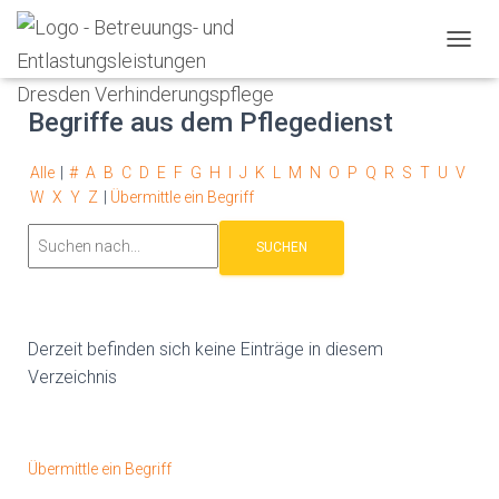
Glossar
N
A
V
Begriffe aus dem Pflegedienst
I
G
A
Alle
|
#
A
B
C
D
E
F
G
H
I
J
K
L
M
N
O
P
Q
R
S
T
U
V
T
W
X
Y
Z
|
Übermittle ein Begriff
I
O
N
U
M
S
C
Derzeit befinden sich keine Einträge in diesem
H
A
Verzeichnis
L
T
E
N
Übermittle ein Begriff