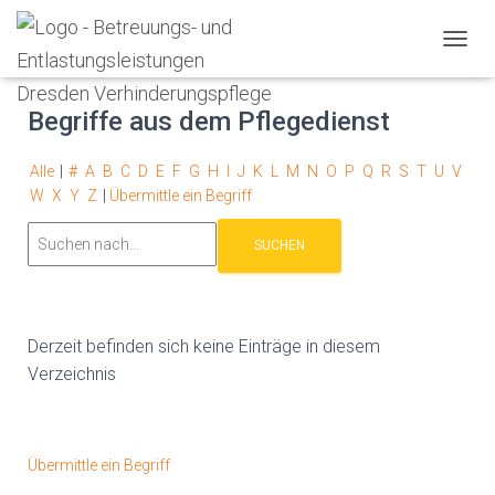
Glossar
N
A
V
Begriffe aus dem Pflegedienst
I
G
A
Alle
|
#
A
B
C
D
E
F
G
H
I
J
K
L
M
N
O
P
Q
R
S
T
U
V
T
W
X
Y
Z
|
Übermittle ein Begriff
I
O
N
U
M
S
C
Derzeit befinden sich keine Einträge in diesem
H
A
Verzeichnis
L
T
E
N
Übermittle ein Begriff