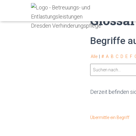
Glossar
Begriffe a
Alle
|
#
A
B
C
D
E
F
Derzeit befinden si
Übermittle ein Begriff