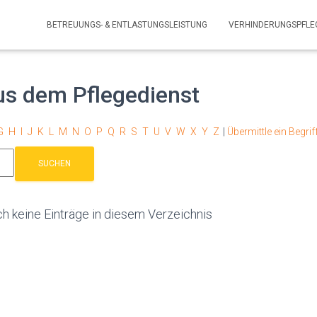
BETREUUNGS- & ENTLASTUNGSLEISTUNG
VERHINDERUNGSPFLE
us dem Pflegedienst
G
H
I
J
K
L
M
N
O
P
Q
R
S
T
U
V
W
X
Y
Z
|
Übermittle ein Begrif
ch keine Einträge in diesem Verzeichnis