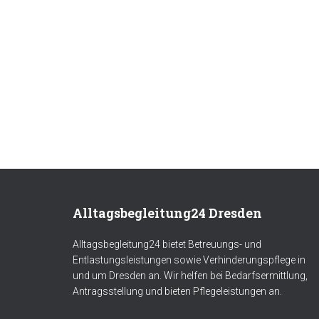
Alltagsbegleitung24 Dresden
Alltagsbegleitung24 bietet Betreuungs- und
Entlastungsleistungen sowie Verhinderungspflege in
und um Dresden an. Wir helfen bei Bedarfsermittlung,
Antragsstellung und bieten Pflegeleistungen an.